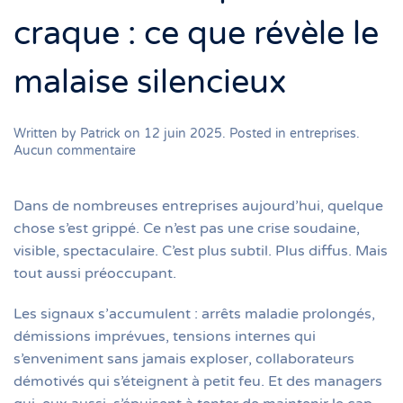
craque : ce que révèle le
malaise silencieux
Written by
Patrick
on
12 juin 2025
. Posted in
entreprises
.
sur
Aucun commentaire
Quand
l’entreprise
craque
Dans de nombreuses entreprises aujourd’hui, quelque
:
chose s’est grippé. Ce n’est pas une crise soudaine,
ce
visible, spectaculaire. C’est plus subtil. Plus diffus. Mais
que
révèle
tout aussi préoccupant.
le
malaise
Les signaux s’accumulent : arrêts maladie prolongés,
silencieux
démissions imprévues, tensions internes qui
s’enveniment sans jamais exploser, collaborateurs
démotivés qui s’éteignent à petit feu. Et des managers