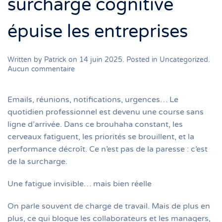
surcharge cognitive
épuise les entreprises
Written by
Patrick
on
14 juin 2025
. Posted in
Uncategorized
.
sur
Aucun commentaire
Trop
de
tout,
Emails, réunions, notifications, urgences… Le
tout
quotidien professionnel est devenu une course sans
le
ligne d’arrivée. Dans ce brouhaha constant, les
temps
:
cerveaux fatiguent, les priorités se brouillent, et la
comment
performance décroît. Ce n’est pas de la paresse : c’est
la
de la surcharge.
surcharge
cognitive
épuise
Une fatigue invisible… mais bien réelle
les
entreprises
On parle souvent de charge de travail. Mais de plus en
plus, ce qui bloque les collaborateurs et les managers,