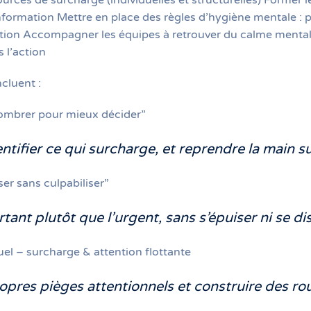
ources de surcharge (individuelles et structurelles) Former 
nformation Mettre en place des règles d’hygiène mentale : pr
ication Accompagner les équipes à retrouver du calme menta
ns l’action
cluent :
combrer pour mieux décider”
tifier ce qui surcharge, et reprendre la main su
ser sans culpabiliser”
rtant plutôt que l’urgent, sans s’épuiser ni se di
uel – surcharge & attention flottante
ropres pièges attentionnels et construire des r