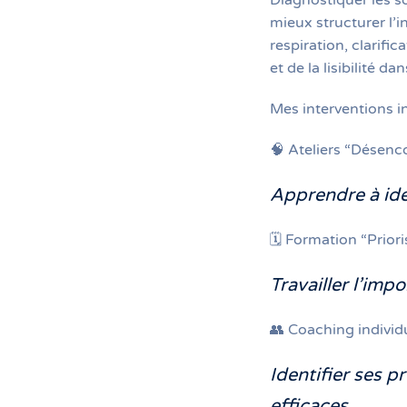
Diagnostiquer les s
mieux structurer l’i
respiration, clarif
et de la lisibilité da
Mes interventions in
🧠 Ateliers “Désen
Apprendre à iden
🗓️ Formation “Priori
Travailler l’impo
👥 Coaching individ
Identifier ses p
efficaces.