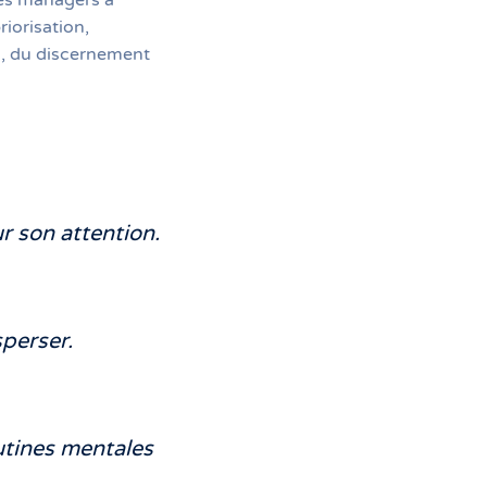
les managers à
iorisation,
l, du discernement
r son attention.
sperser.
outines mentales