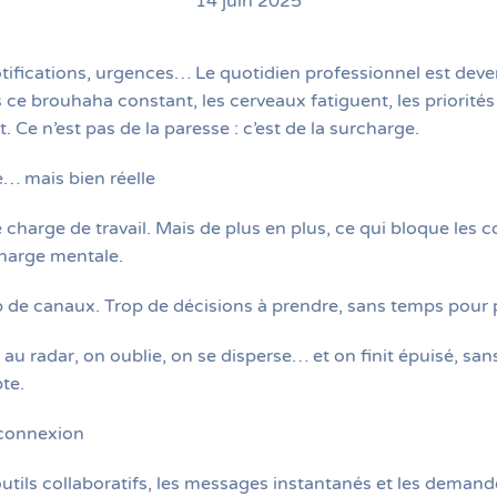
14 juin 2025
otifications, urgences… Le quotidien professionnel est dev
s ce brouhaha constant, les cerveaux fatiguent, les priorités s
 Ce n’est pas de la paresse : c’est de la surcharge.
e… mais bien réelle
charge de travail. Mais de plus en plus, ce qui bloque les co
charge mentale.
op de canaux. Trop de décisions à prendre, sans temps pour 
 au radar, on oublie, on se disperse… et on finit épuisé, san
te.
erconnexion
 outils collaboratifs, les messages instantanés et les dema