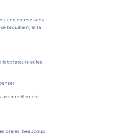
enu une course sans
e brouillent, et la
llaborateurs et les
penser.
s avoir réellement
ndes orales, beaucoup